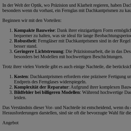
In der Welt der Optik, wo Präzision und Klarheit regieren, haben Dac
besonders wenn du vorhast, ein Fernglas mit Dachkantprismen zu kau
Beginnen wir mit den Vorteilen:
Kompakte Bauweise
: Dank ihrer einzigartigen Form ermöglic
bequemer zu halten, was sie ideal für lange Beobachtungsperi
Robustheit
: Ferngläser mit Dachkantprismen sind in der Regel
besser stand.
Geringere Lichtstreuung
: Die Präzisionsarbeit, die in das De
besonders bei Modellen mit hochwertigen Beschichtungen.
Trotz ihrer vielen Vorteile gibt es auch einige Nachteile, die berücks
Kosten
: Dachkantprismen erfordern eine präzisere Fertigung u
Endpreis des Fernglases widerspiegeln.
Komplexität der Reparatur
: Aufgrund ihrer komplexen Bauwei
Bildfehler bei billigeren Modellen
: Während hochwertige Dach
leiden.
Das Verständnis dieser Vor- und Nachteile ist entscheidend, wenn du
Herausforderungen darstellen, sind sie oft die bevorzugte Wahl für d
Angebot