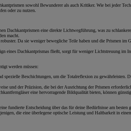
hkantprismen sowohl Bewunderer als auch Kritiker. Wie bei jeder Techno
fen oder zu nutzen.
hen Dachkantprismen eine direkte Lichtwegführung, was zu schlankeren 
oden macht.
 robuster. Da sie weniger bewegliche Teile haben und die Prismen im G
sign eines Dachkantprismas fließt, sorgt für weniger Lichtstreuung im In
ichtigt werden müssen:
nd spezielle Beschichtungen, um die Totalreflexion zu gewährleisten. D
se und der Präzision, die bei der Ausrichtung der Prismen erforderlich
kantferngläser eine hervorragende Bildqualität bieten, können günstig
 eine fundierte Entscheidung über das für deine Bedürfnisse am besten
iejenigen, die eine überlegene optische Leistung und Haltbarkeit in ei