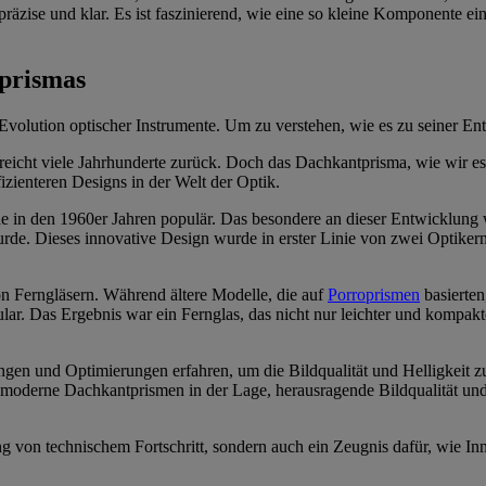
präzise und klar. Es ist faszinierend, wie eine so kleine Komponente e
tprismas
 Evolution optischer Instrumente. Um zu verstehen, wie es zu seiner E
reicht viele Jahrhunderte zurück. Doch das Dachkantprisma, wie wir es
izienteren Designs in der Welt der Optik.
 in den 1960er Jahren populär. Das besondere an dieser Entwicklung 
urde. Dieses innovative Design wurde in erster Linie von zwei Optiker
n Ferngläsern. Während ältere Modelle, die auf
Porroprismen
basierten
r. Das Ergebnis war ein Fernglas, das nicht nur leichter und kompakte
en und Optimierungen erfahren, um die Bildqualität und Helligkeit zu v
oderne Dachkantprismen in der Lage, herausragende Bildqualität und 
ung von technischem Fortschritt, sondern auch ein Zeugnis dafür, wie