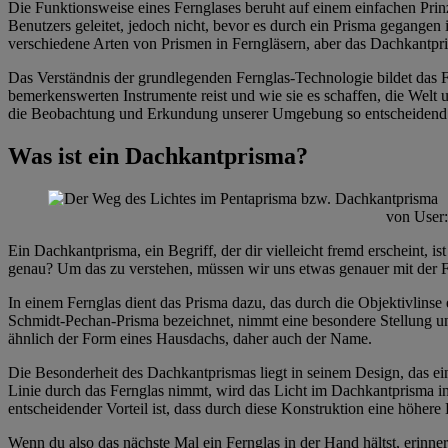
Die Funktionsweise eines Fernglases beruht auf einem einfachen Prinzi
Benutzers geleitet, jedoch nicht, bevor es durch ein Prisma gegangen 
verschiedene Arten von Prismen in Ferngläsern, aber das Dachkantpr
Das Verständnis der grundlegenden Fernglas-Technologie bildet das F
bemerkenswerten Instrumente reist und wie sie es schaffen, die Welt
die Beobachtung und Erkundung unserer Umgebung so entscheidend 
Was ist ein Dachkantprisma?
von User
Ein Dachkantprisma, ein Begriff, der dir vielleicht fremd erscheint, i
genau? Um das zu verstehen, müssen wir uns etwas genauer mit der F
In einem Fernglas dient das Prisma dazu, das durch die Objektivlinse 
Schmidt-Pechan-Prisma bezeichnet, nimmt eine besondere Stellung unte
ähnlich der Form eines Hausdachs, daher auch der Name.
Die Besonderheit des Dachkantprismas liegt in seinem Design, das e
Linie durch das Fernglas nimmt, wird das Licht im Dachkantprisma in
entscheidender Vorteil ist, dass durch diese Konstruktion eine höhere 
Wenn du also das nächste Mal ein Fernglas in der Hand hältst, erinne