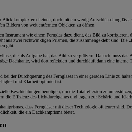
lick komplex erscheinen, doch mit ein wenig Aufschlüsselung lässt sic
fen Bildern von weit entfernten Objekten zu öffnen.
en Instrument wie einem Fernglas dazu dient, das Bild zu korrigieren, d
ht aus zwei rechtwinkligen Prismen, die zusammengeklebt sind. Die „D
en gibt.
tivlinse, die als Aufgabe hat, das Bild zu vergrößern. Danach muss das 
räge Dachkante, wird dort reflektiert und durchläuft dann eine interne 
ld bei der Durchquerung des Fernglases in einer geraden Linie zu halt
igkeit und Klarheit optimiert ist.
ielle Beschichtungen benötigen, um die Totalreflexion zu unterstützen
rn die Effizienz des Lichtdurchgangs und tragen zur Schärfe und Klarhe
kantprismas, dass Ferngläser mit dieser Technologie oft teurer sind. Do
dlichkeit, die ein Dachkantprisma bietet.
en