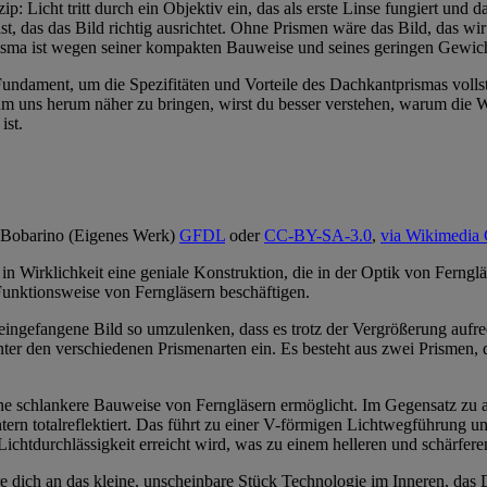
p: Licht tritt durch ein Objektiv ein, das als erste Linse fungiert und
ist, das das Bild richtig ausrichtet. Ohne Prismen wäre das Bild, das wi
isma ist wegen seiner kompakten Bauweise und seines geringen Gewicht
undament, um die Spezifitäten und Vorteile des Dachkantprismas volls
 um uns herum näher zu bringen, wirst du besser verstehen, warum die 
ist.
:Bobarino (Eigenes Werk)
GFDL
oder
CC-BY-SA-3.0
,
via Wikimedi
st in Wirklichkeit eine geniale Konstruktion, die in der Optik von Ferng
unktionsweise von Ferngläsern beschäftigen.
eingefangene Bild so umzulenken, dass es trotz der Vergrößerung aufrec
r den verschiedenen Prismenarten ein. Es besteht aus zwei Prismen, di
ine schlankere Bauweise von Ferngläsern ermöglicht. Im Gegensatz zu 
tern totalreflektiert. Das führt zu einer V-förmigen Lichtwegführung 
Lichtdurchlässigkeit erreicht wird, was zu einem helleren und schärferen
re dich an das kleine, unscheinbare Stück Technologie im Inneren, das