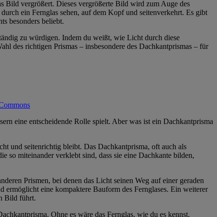
 das Bild vergrößert. Dieses vergrößerte Bild wird zum Auge des
r durch ein Fernglas sehen, auf dem Kopf und seitenverkehrt. Es gibt
s besonders beliebt.
tändig zu würdigen. Indem du weißt, wie Licht durch diese
Wahl des richtigen Prismas – insbesondere des Dachkantprismas – für
a Commons
läsern eine entscheidende Rolle spielt. Aber was ist ein Dachkantprisma
ht und seitenrichtig bleibt. Das Dachkantprisma, oft auch als
e so miteinander verklebt sind, dass sie eine Dachkante bilden,
anderen Prismen, bei denen das Licht seinen Weg auf einer geraden
und ermöglicht eine kompaktere Bauform des Fernglases. Ein weiterer
 Bild führt.
 Dachkantprisma. Ohne es wäre das Fernglas, wie du es kennst,